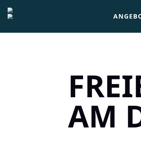
ANGEB
FREI
AM 